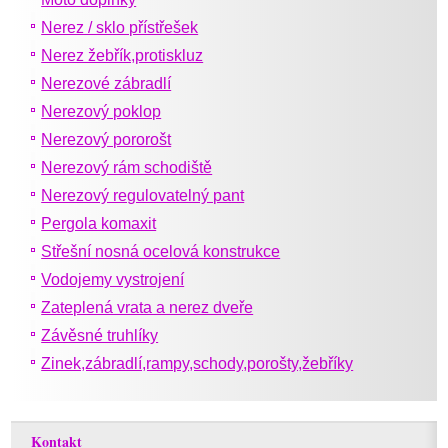
Nerez / sklo přístřešek
Nerez žebřík,protiskluz
Nerezové zábradlí
Nerezový poklop
Nerezový pororošt
Nerezový rám schodiště
Nerezový regulovatelný pant
Pergola komaxit
Střešní nosná ocelová konstrukce
Vodojemy vystrojení
Zateplená vrata a nerez dveře
Závěsné truhlíky
Zinek,zábradlí,rampy,schody,porošty,žebříky
Kontakt