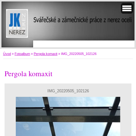
Úvod
»
Fotoalbum
»
Pergola komaxit
»
IMG_20220505_102126
Pergola komaxit
IMG_20220505_102126