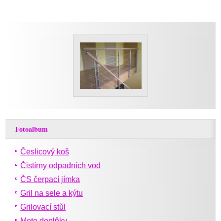
Fotoalbum
Česlicový koš
Čistírny odpadních vod
ČS čerpací jímka
Gril na sele a kýtu
Grilovací stůl
Moto doplňky