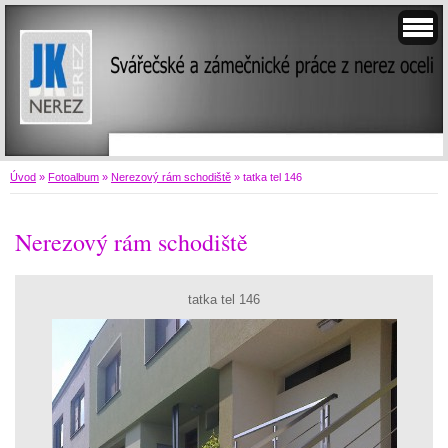
Úvod
»
Fotoalbum
»
Nerezový rám schodiště
»
tatka tel 146
Nerezový rám schodiště
tatka tel 146