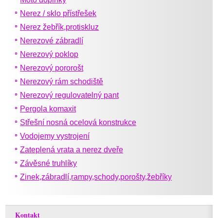
Nerez / sklo přístřešek
Nerez žebřík,protiskluz
Nerezové zábradlí
Nerezový poklop
Nerezový pororošt
Nerezový rám schodiště
Nerezový regulovatelný pant
Pergola komaxit
Střešní nosná ocelová konstrukce
Vodojemy vystrojení
Zateplená vrata a nerez dveře
Závěsné truhlíky
Zinek,zábradlí,rampy,schody,porošty,žebříky
Kontakt