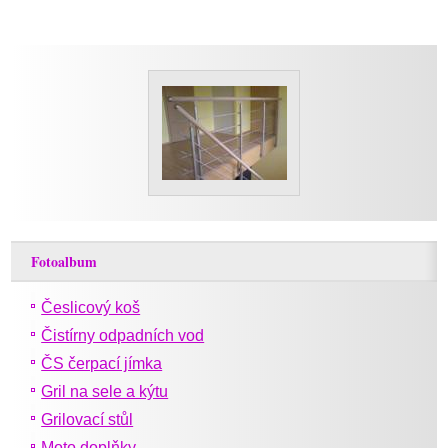
Fotoalbum
Česlicový koš
Čistírny odpadních vod
ČS čerpací jímka
Gril na sele a kýtu
Grilovací stůl
Moto doplňky