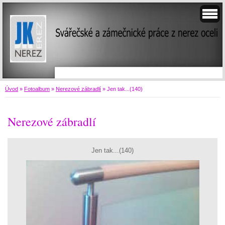
Úvod
»
Fotoalbum
»
Nerezové zábradlí
»
Jen tak...(140)
Nerezové zábradlí
Jen tak...(140)