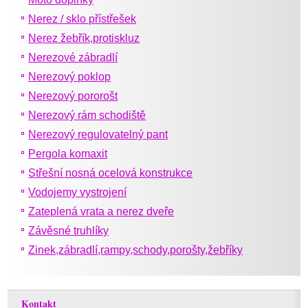
Nerez / sklo přístřešek
Nerez žebřík,protiskluz
Nerezové zábradlí
Nerezový poklop
Nerezový pororošt
Nerezový rám schodiště
Nerezový regulovatelný pant
Pergola komaxit
Střešní nosná ocelová konstrukce
Vodojemy vystrojení
Zateplená vrata a nerez dveře
Závěsné truhlíky
Zinek,zábradlí,rampy,schody,porošty,žebříky
Kontakt