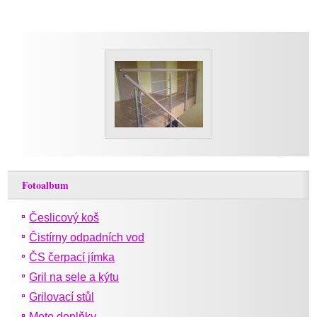
Fotoalbum
Česlicový koš
Čistírny odpadních vod
ČS čerpací jímka
Gril na sele a kýtu
Grilovací stůl
Moto doplňky