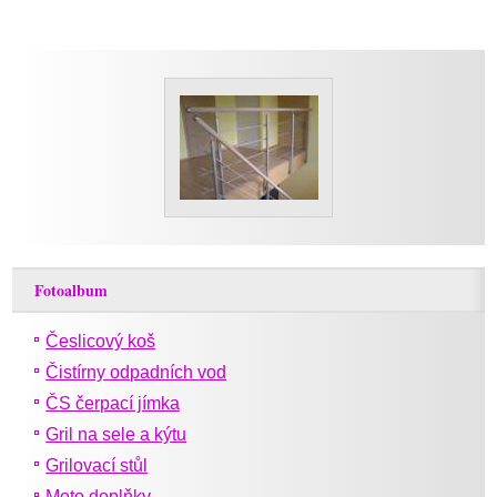
Fotoalbum
Česlicový koš
Čistírny odpadních vod
ČS čerpací jímka
Gril na sele a kýtu
Grilovací stůl
Moto doplňky