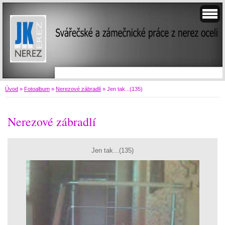
Úvod
»
Fotoalbum
»
Nerezové zábradlí
»
Jen tak...(135)
Nerezové zábradlí
Jen tak...(135)