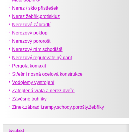
Nerez / sklo přístřešek
Nerez žebřík,protiskluz
Nerezové zábradlí
Nerezový poklop
Nerezový pororošt
Nerezový rám schodiště
Nerezový regulovatelný pant
Pergola komaxit
Střešní nosná ocelová konstrukce
Vodojemy vystrojení
Zateplená vrata a nerez dveře
Závěsné truhlíky
Zinek,zábradlí,rampy,schody,porošty,žebříky
Kontakt