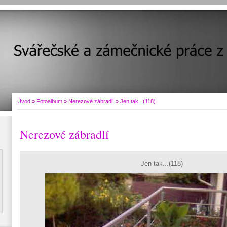
Úvod
»
Fotoalbum
»
Nerezové zábradlí
»
Jen tak...(118)
Nerezové zábradlí
Jen tak...(118)