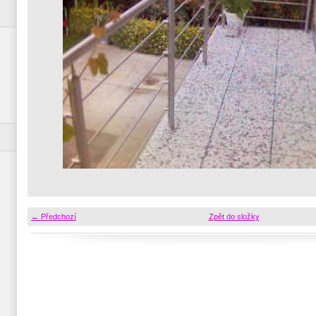
← Předchozí
Zpět do složky