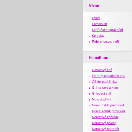
Menu
Úvod
Fotoalbum
Svářečské oprávnění
Kontakty
Reference,partneři
Fotoalbum
Česlicový koš
Čistírny odpadních vod
ČS čerpací jímka
Gril na sele a kýtu
Grilovací stůl
Moto doplňky
Nerez / sklo přístřešek
Nerez žebřík,protiskluz
Nerezové zábradlí
Nerezový poklop
Nerezový pororošt