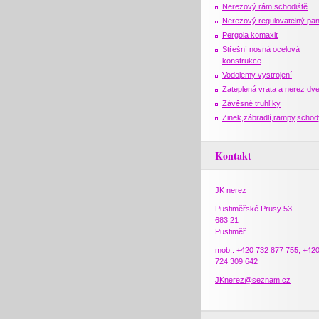
Nerezový rám schodiště
Nerezový regulovatelný pan
Pergola komaxit
Střešní nosná ocelová
konstrukce
Vodojemy vystrojení
Zateplená vrata a nerez dv
Závěsné truhlíky
Zinek,zábradlí,rampy,schod
Kontakt
JK nerez
Pustiměřské Prusy 53
683 21
Pustiměř
mob.: +420 732 877 755, +42
724 309 642
JKnerez@seznam.cz