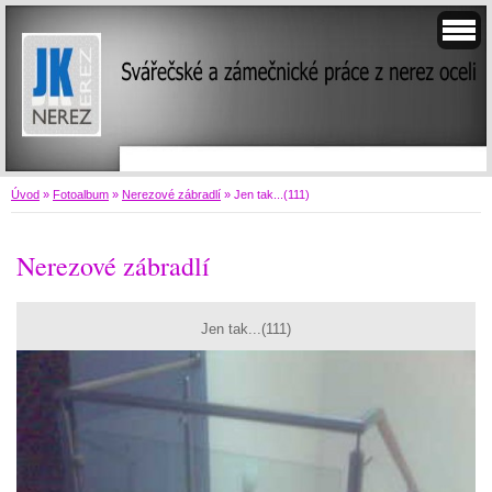
Úvod
»
Fotoalbum
»
Nerezové zábradlí
»
Jen tak...(111)
Nerezové zábradlí
Jen tak...(111)