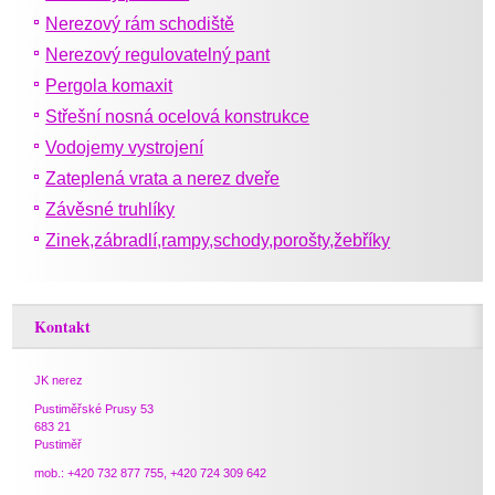
Nerezový rám schodiště
Nerezový regulovatelný pant
Pergola komaxit
Střešní nosná ocelová konstrukce
Vodojemy vystrojení
Zateplená vrata a nerez dveře
Závěsné truhlíky
Zinek,zábradlí,rampy,schody,porošty,žebříky
Kontakt
JK nerez
Pustiměřské Prusy 53
683 21
Pustiměř
mob.: +420 732 877 755, +420 724 309 642