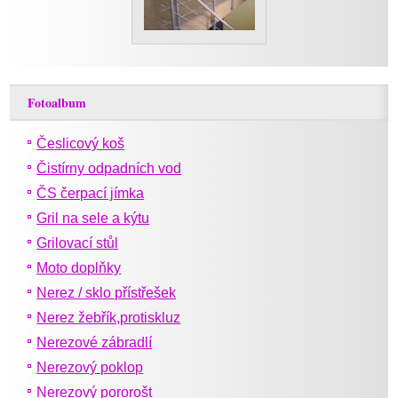
Fotoalbum
Česlicový koš
Čistírny odpadních vod
ČS čerpací jímka
Gril na sele a kýtu
Grilovací stůl
Moto doplňky
Nerez / sklo přístřešek
Nerez žebřík,protiskluz
Nerezové zábradlí
Nerezový poklop
Nerezový pororošt