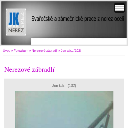
Úvod
»
Fotoalbum
»
Nerezové zábradlí
»
Jen tak...(102)
Nerezové zábradlí
Jen tak...(102)