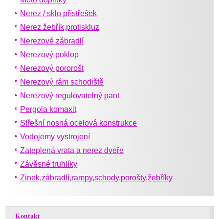
Nerez / sklo přístřešek
Nerez žebřík,protiskluz
Nerezové zábradlí
Nerezový poklop
Nerezový pororošt
Nerezový rám schodiště
Nerezový regulovatelný pant
Pergola komaxit
Střešní nosná ocelová konstrukce
Vodojemy vystrojení
Zateplená vrata a nerez dveře
Závěsné truhlíky
Zinek,zábradlí,rampy,schody,porošty,žebříky
Kontakt