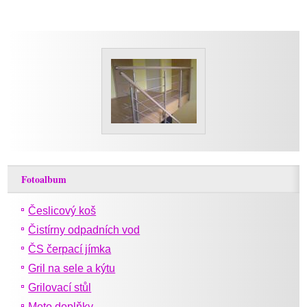
Fotoalbum
Česlicový koš
Čistírny odpadních vod
ČS čerpací jímka
Gril na sele a kýtu
Grilovací stůl
Moto doplňky