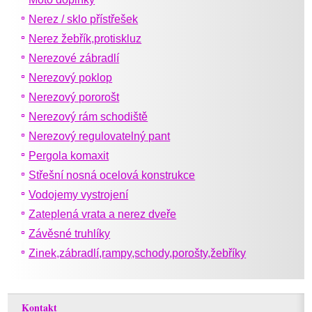
Nerez / sklo přístřešek
Nerez žebřík,protiskluz
Nerezové zábradlí
Nerezový poklop
Nerezový pororošt
Nerezový rám schodiště
Nerezový regulovatelný pant
Pergola komaxit
Střešní nosná ocelová konstrukce
Vodojemy vystrojení
Zateplená vrata a nerez dveře
Závěsné truhlíky
Zinek,zábradlí,rampy,schody,porošty,žebříky
Kontakt