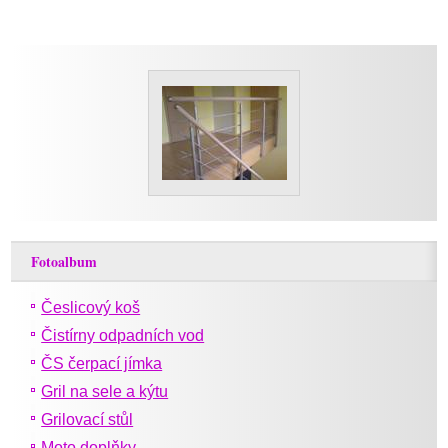
Fotoalbum
Česlicový koš
Čistírny odpadních vod
ČS čerpací jímka
Gril na sele a kýtu
Grilovací stůl
Moto doplňky