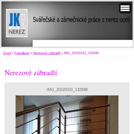
Úvod
»
Fotoalbum
»
Nerezové zábradlí
»
IMG_20220331_132848
Nerezové zábradlí
IMG_20220331_132848