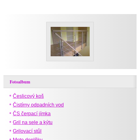
Fotoalbum
Česlicový koš
Čistírny odpadních vod
ČS čerpací jímka
Gril na sele a kýtu
Grilovací stůl
Moto doplňky