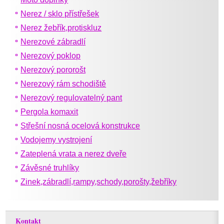
Nerez / sklo přístřešek
Nerez žebřík,protiskluz
Nerezové zábradlí
Nerezový poklop
Nerezový pororošt
Nerezový rám schodiště
Nerezový regulovatelný pant
Pergola komaxit
Střešní nosná ocelová konstrukce
Vodojemy vystrojení
Zateplená vrata a nerez dveře
Závěsné truhlíky
Zinek,zábradlí,rampy,schody,porošty,žebříky
Kontakt