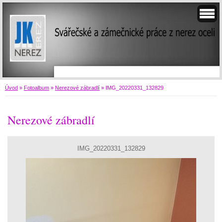
Úvod
»
Fotoalbum
»
Nerezové zábradlí
»
IMG_20220331_132829
Nerezové zábradlí
IMG_20220331_132829