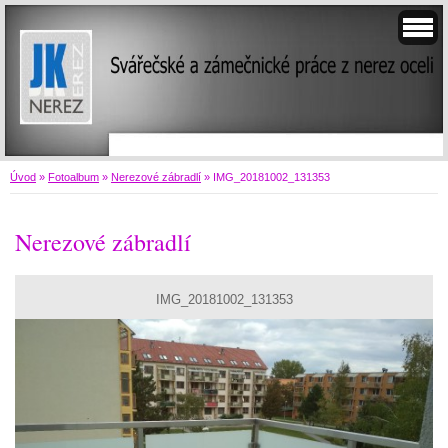
Úvod
»
Fotoalbum
»
Nerezové zábradlí
»
IMG_20181002_131353
Nerezové zábradlí
IMG_20181002_131353