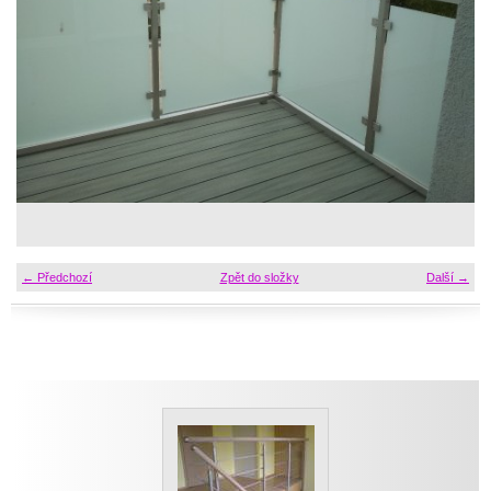
← Předchozí
Zpět do složky
Další →