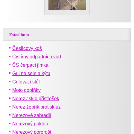
Fotoalbum
Česlicový koš
Čistírny odpadních vod
ČS čerpací jímka
Gril na sele a kýtu
Grilovací stůl
Moto doplňky
Nerez / sklo přístřešek
Nerez žebřík,protiskluz
Nerezové zábradlí
Nerezový poklop
Nerezový pororošt