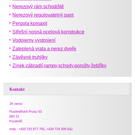
Nerezový rám schodiště
Nerezový regulovatelný pant
Pergola komaxit
Střešní nosná ocelová konstrukce
Vodojemy vystrojení
Zateplená vrata a nerez dveře
Závěsné truhlíky
Zinek,zábradlí,rampy,schody,porošty,žebříky
Kontakt
JK nerez
Pustiměřské Prusy 53
683 21
Pustiměř
mob.: +420 732 877 755, +420 724 309 642