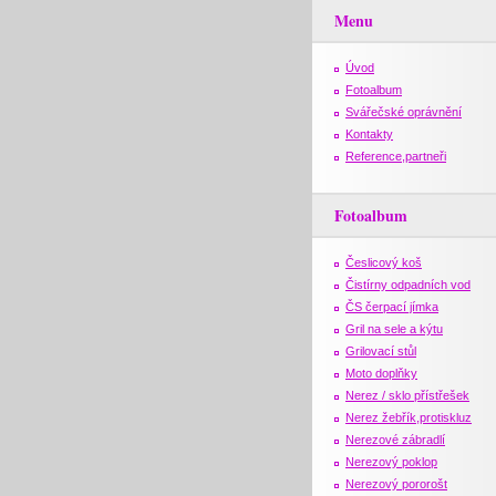
Menu
Úvod
Fotoalbum
Svářečské oprávnění
Kontakty
Reference,partneři
Fotoalbum
Česlicový koš
Čistírny odpadních vod
ČS čerpací jímka
Gril na sele a kýtu
Grilovací stůl
Moto doplňky
Nerez / sklo přístřešek
Nerez žebřík,protiskluz
Nerezové zábradlí
Nerezový poklop
Nerezový pororošt