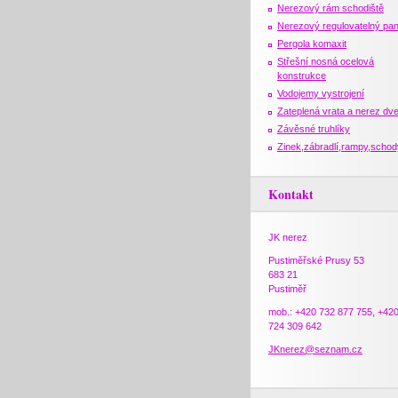
Nerezový rám schodiště
Nerezový regulovatelný pan
Pergola komaxit
Střešní nosná ocelová
konstrukce
Vodojemy vystrojení
Zateplená vrata a nerez dv
Závěsné truhlíky
Zinek,zábradlí,rampy,schod
Kontakt
JK nerez
Pustiměřské Prusy 53
683 21
Pustiměř
mob.: +420 732 877 755, +42
724 309 642
JKnerez@seznam.cz