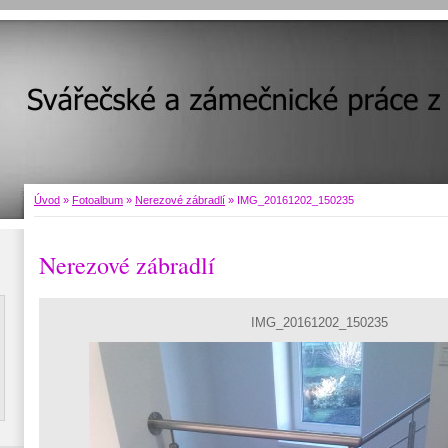
Úvod
»
Fotoalbum
»
Nerezové zábradlí
»
IMG_20161202_150235
Nerezové zábradlí
IMG_20161202_150235