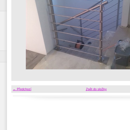
← Předchozí
Zpět do složky