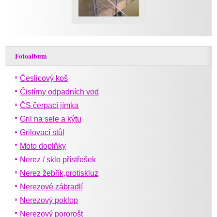
Fotoalbum
Česlicový koš
Čistírny odpadních vod
ČS čerpací jímka
Gril na sele a kýtu
Grilovací stůl
Moto doplňky
Nerez / sklo přístřešek
Nerez žebřík,protiskluz
Nerezové zábradlí
Nerezový poklop
Nerezový pororošt