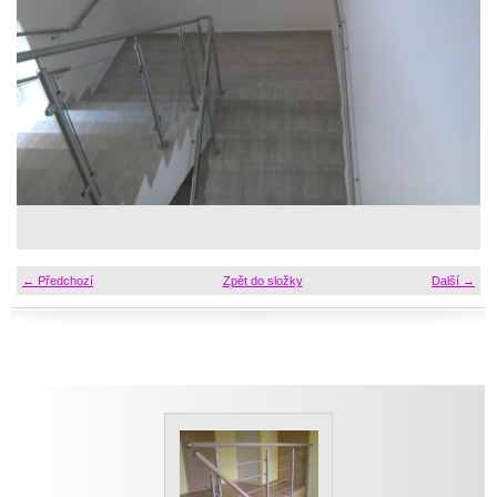
← Předchozí
Zpět do složky
Další →