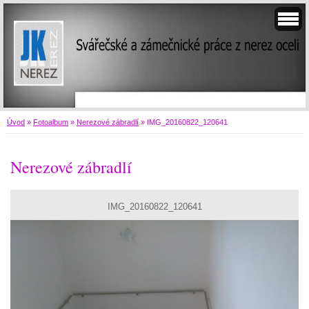
Úvod
»
Fotoalbum
»
Nerezové zábradlí
»
IMG_20160822_120641
Nerezové zábradlí
IMG_20160822_120641