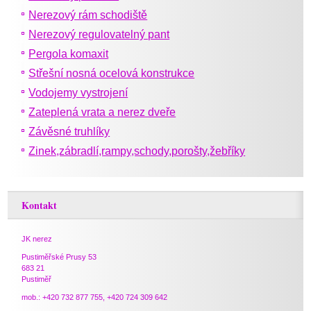
Nerezový rám schodiště
Nerezový regulovatelný pant
Pergola komaxit
Střešní nosná ocelová konstrukce
Vodojemy vystrojení
Zateplená vrata a nerez dveře
Závěsné truhlíky
Zinek,zábradlí,rampy,schody,porošty,žebříky
Kontakt
JK nerez
Pustiměřské Prusy 53
683 21
Pustiměř
mob.: +420 732 877 755, +420 724 309 642