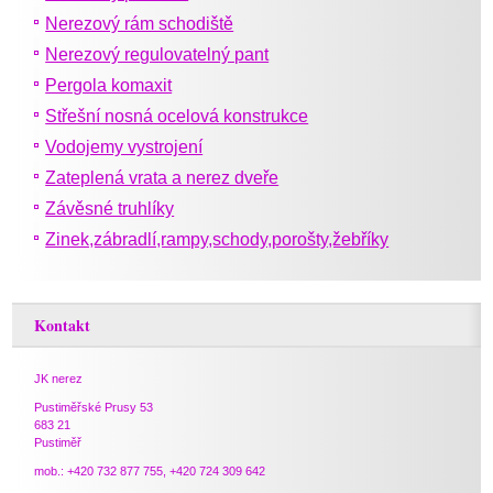
Nerezový rám schodiště
Nerezový regulovatelný pant
Pergola komaxit
Střešní nosná ocelová konstrukce
Vodojemy vystrojení
Zateplená vrata a nerez dveře
Závěsné truhlíky
Zinek,zábradlí,rampy,schody,porošty,žebříky
Kontakt
JK nerez
Pustiměřské Prusy 53
683 21
Pustiměř
mob.: +420 732 877 755, +420 724 309 642