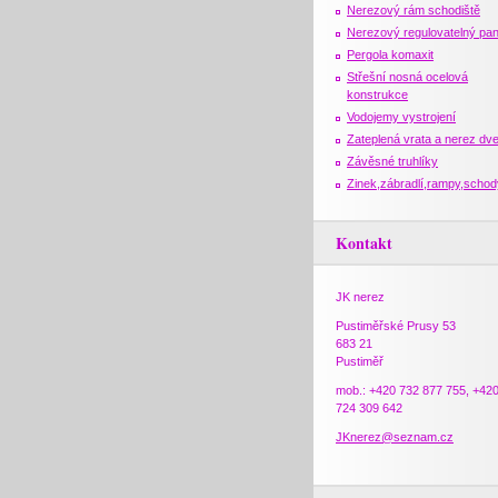
Nerezový rám schodiště
Nerezový regulovatelný pan
Pergola komaxit
Střešní nosná ocelová
konstrukce
Vodojemy vystrojení
Zateplená vrata a nerez dv
Závěsné truhlíky
Zinek,zábradlí,rampy,schod
Kontakt
JK nerez
Pustiměřské Prusy 53
683 21
Pustiměř
mob.: +420 732 877 755, +42
724 309 642
JKnerez@seznam.cz