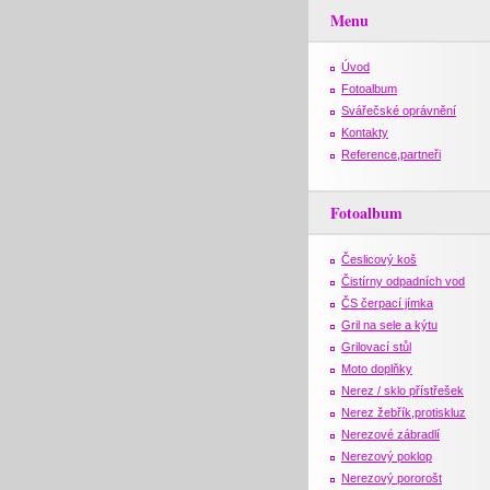
Menu
Úvod
Fotoalbum
Svářečské oprávnění
Kontakty
Reference,partneři
Fotoalbum
Česlicový koš
Čistírny odpadních vod
ČS čerpací jímka
Gril na sele a kýtu
Grilovací stůl
Moto doplňky
Nerez / sklo přístřešek
Nerez žebřík,protiskluz
Nerezové zábradlí
Nerezový poklop
Nerezový pororošt