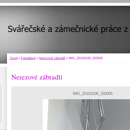
Úvod
»
Fotoalbum
»
Nerezové zábradlí
»
IMG_20150108_150005
Nerezové zábradlí
IMG_20150108_150005