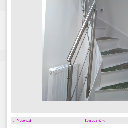
← Předchozí
Zpět do složky