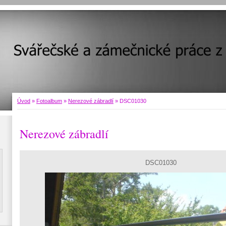
Úvod
»
Fotoalbum
»
Nerezové zábradlí
»
DSC01030
Nerezové zábradlí
DSC01030