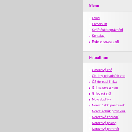
Menu
Úvod
Fotoalbum
Svářečské oprávnění
Kontakty
Reference,partneři
Fotoalbum
Česlicový koš
Čistírny odpadních vod
ČS čerpací jímka
Gril na sele a kýtu
Grilovací stůl
Moto doplňky
Nerez / sklo přístřešek
Nerez žebřík,protiskluz
Nerezové zábradlí
Nerezový poklop
Nerezový pororošt