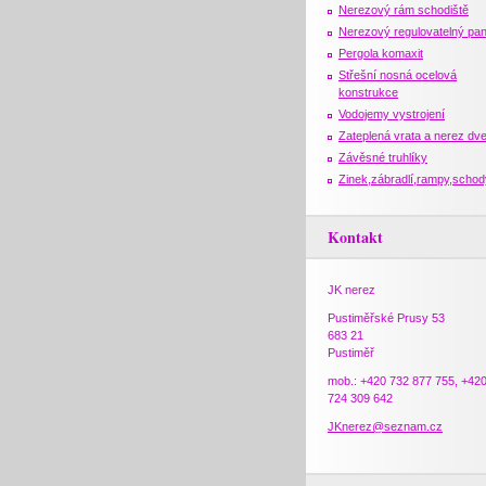
Nerezový rám schodiště
Nerezový regulovatelný pan
Pergola komaxit
Střešní nosná ocelová
konstrukce
Vodojemy vystrojení
Zateplená vrata a nerez dv
Závěsné truhlíky
Zinek,zábradlí,rampy,schod
Kontakt
JK nerez
Pustiměřské Prusy 53
683 21
Pustiměř
mob.: +420 732 877 755, +42
724 309 642
JKnerez@seznam.cz