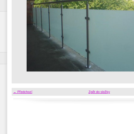
← Předchozí
Zpět do složky