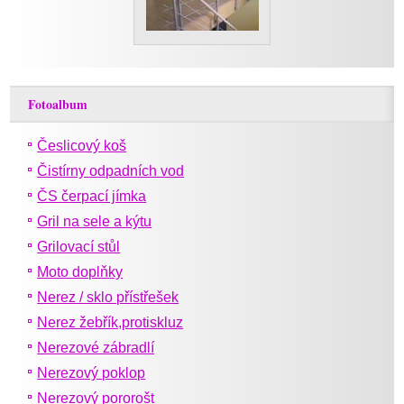
Fotoalbum
Česlicový koš
Čistírny odpadních vod
ČS čerpací jímka
Gril na sele a kýtu
Grilovací stůl
Moto doplňky
Nerez / sklo přístřešek
Nerez žebřík,protiskluz
Nerezové zábradlí
Nerezový poklop
Nerezový pororošt