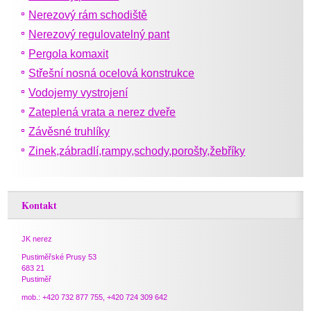
Nerezový rám schodiště
Nerezový regulovatelný pant
Pergola komaxit
Střešní nosná ocelová konstrukce
Vodojemy vystrojení
Zateplená vrata a nerez dveře
Závěsné truhlíky
Zinek,zábradlí,rampy,schody,porošty,žebříky
Kontakt
JK nerez
Pustiměřské Prusy 53
683 21
Pustiměř
mob.: +420 732 877 755, +420 724 309 642