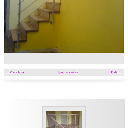
← Předchozí
Zpět do složky
Další →