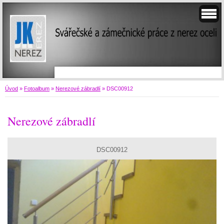
Úvod
»
Fotoalbum
»
Nerezové zábradlí
»
DSC00912
Nerezové zábradlí
DSC00912