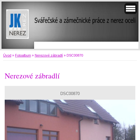
Úvod
»
Fotoalbum
»
Nerezové zábradlí
»
DSC00870
Nerezové zábradlí
DSC00870