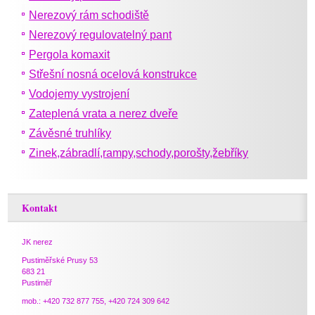
Nerezový rám schodiště
Nerezový regulovatelný pant
Pergola komaxit
Střešní nosná ocelová konstrukce
Vodojemy vystrojení
Zateplená vrata a nerez dveře
Závěsné truhlíky
Zinek,zábradlí,rampy,schody,porošty,žebříky
Kontakt
JK nerez
Pustiměřské Prusy 53
683 21
Pustiměř
mob.: +420 732 877 755, +420 724 309 642