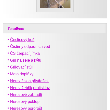
Fotoalbum
Česlicový koš
Čistírny odpadních vod
ČS čerpací jímka
Gril na sele a kýtu
Grilovací stůl
Moto doplňky
Nerez / sklo přístřešek
Nerez žebřík,protiskluz
Nerezové zábradlí
Nerezový poklop
Nerezový pororošt