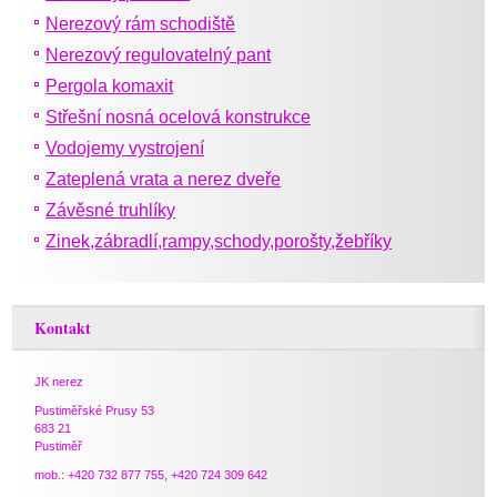
Nerezový rám schodiště
Nerezový regulovatelný pant
Pergola komaxit
Střešní nosná ocelová konstrukce
Vodojemy vystrojení
Zateplená vrata a nerez dveře
Závěsné truhlíky
Zinek,zábradlí,rampy,schody,porošty,žebříky
Kontakt
JK nerez
Pustiměřské Prusy 53
683 21
Pustiměř
mob.: +420 732 877 755, +420 724 309 642