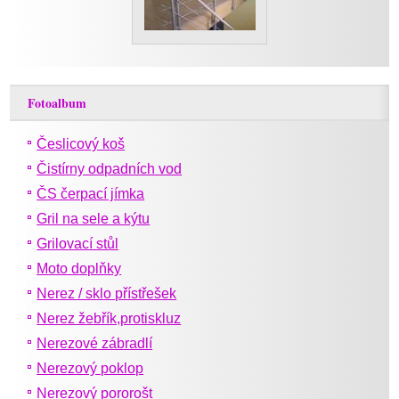
Fotoalbum
Česlicový koš
Čistírny odpadních vod
ČS čerpací jímka
Gril na sele a kýtu
Grilovací stůl
Moto doplňky
Nerez / sklo přístřešek
Nerez žebřík,protiskluz
Nerezové zábradlí
Nerezový poklop
Nerezový pororošt