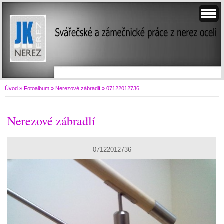
Úvod
»
Fotoalbum
»
Nerezové zábradlí
»
07122012736
Nerezové zábradlí
07122012736