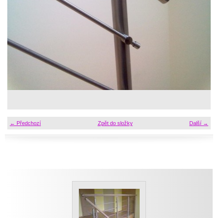
← Předchozí
Zpět do složky
Další →