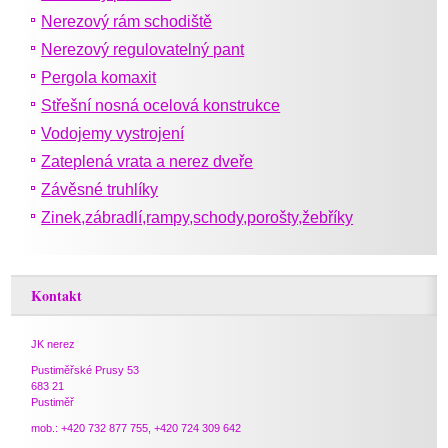
Nerezový rám schodiště
Nerezový regulovatelný pant
Pergola komaxit
Střešní nosná ocelová konstrukce
Vodojemy vystrojení
Zateplená vrata a nerez dveře
Závěsné truhlíky
Zinek,zábradlí,rampy,schody,porošty,žebříky
Kontakt
JK nerez
Pustiměřské Prusy 53
683 21
Pustiměř
mob.: +420 732 877 755, +420 724 309 642