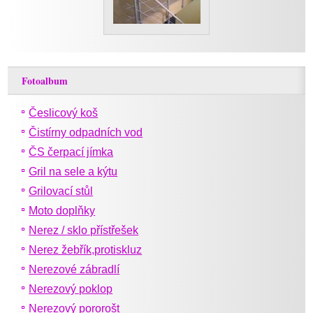
Fotoalbum
Česlicový koš
Čistírny odpadních vod
ČS čerpací jímka
Gril na sele a kýtu
Grilovací stůl
Moto doplňky
Nerez / sklo přístřešek
Nerez žebřík,protiskluz
Nerezové zábradlí
Nerezový poklop
Nerezový pororošt