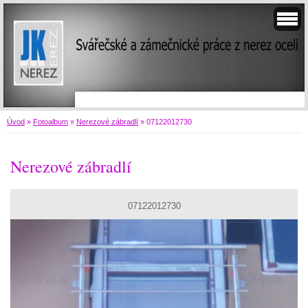
Úvod
»
Fotoalbum
»
Nerezové zábradlí
»
07122012730
Nerezové zábradlí
07122012730