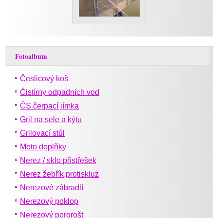
Fotoalbum
Česlicový koš
Čistírny odpadních vod
ČS čerpací jímka
Gril na sele a kýtu
Grilovací stůl
Moto doplňky
Nerez / sklo přístřešek
Nerez žebřík,protiskluz
Nerezové zábradlí
Nerezový poklop
Nerezový pororošt