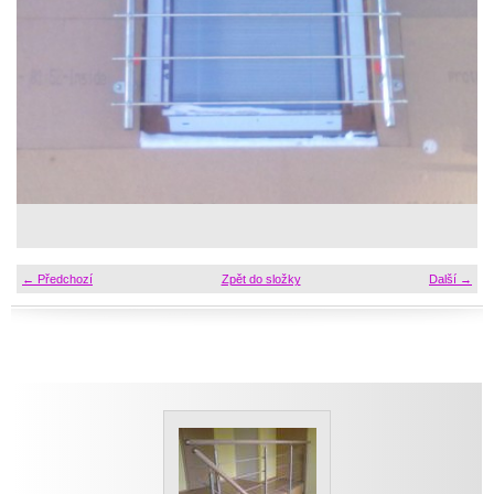
← Předchozí
Zpět do složky
Další →