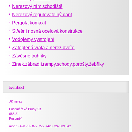
Nerezový rám schodiště
Nerezový regulovatelný pant
Pergola komaxit
Střešní nosná ocelová konstrukce
Vodojemy vystrojení
Zateplená vrata a nerez dveře
Závěsné truhlíky
Zinek,zábradlí,rampy,schody,porošty,žebříky
Kontakt
JK nerez
Pustiměřské Prusy 53
683 21
Pustiměř
mob.: +420 732 877 755, +420 724 309 642