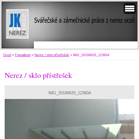
Úvod
»
Fotoalbum
»
Nerez / sklo přístřešek
»
IMG_20190625_123604
Nerez / sklo přístřešek
IMG_20190625_123604