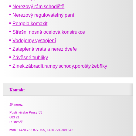
Nerezový rám schodiště
Nerezový regulovatelný pant
Pergola komaxit
Střešní nosná ocelová konstrukce
Vodojemy vystrojení
Zateplená vrata a nerez dveře
Závěsné truhlíky
Zinek,zábradlí,rampy,schody,porošty,žebříky
Kontakt
JK nerez
Pustiměřské Prusy 53
683 21
Pustiměř
mob.: +420 732 877 755, +420 724 309 642