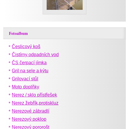
Fotoalbum
Česlicový koš
Čistírny odpadních vod
ČS čerpací jímka
Gril na sele a kýtu
Grilovací stůl
Moto doplňky
Nerez / sklo přístřešek
Nerez žebřík,protiskluz
Nerezové zábradlí
Nerezový poklop
Nerezový pororošt