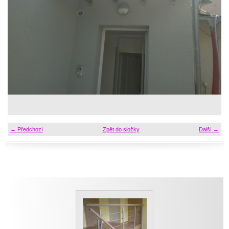
← Předchozí
Zpět do složky
Další →