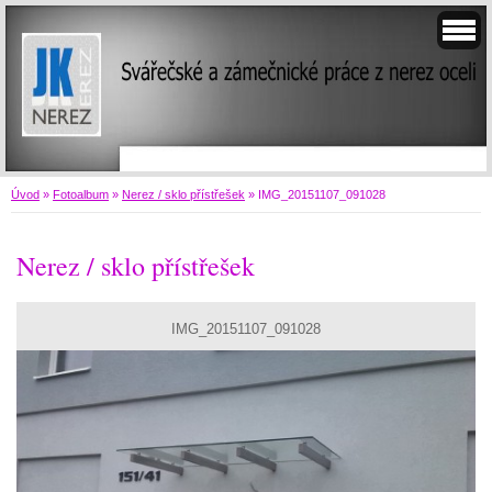
Úvod
»
Fotoalbum
»
Nerez / sklo přístřešek
»
IMG_20151107_091028
Nerez / sklo přístřešek
IMG_20151107_091028