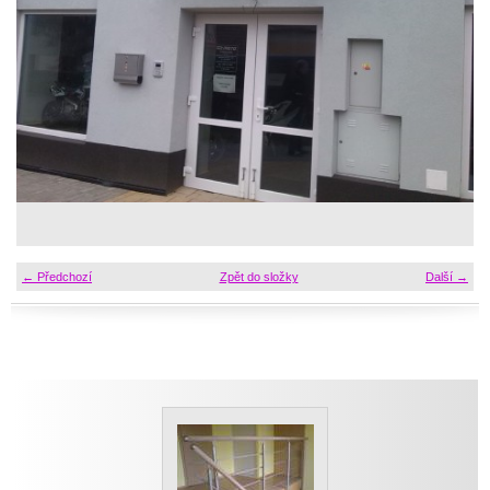
← Předchozí
Zpět do složky
Další →