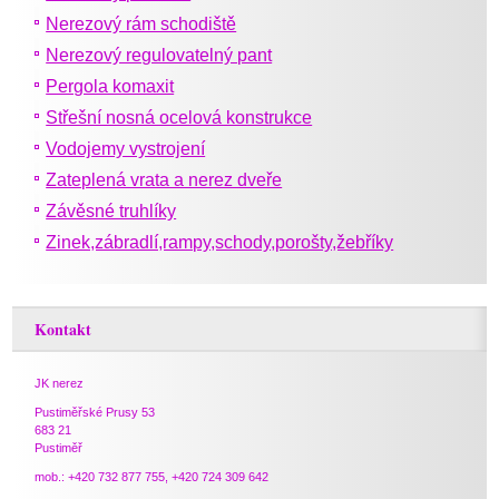
Nerezový rám schodiště
Nerezový regulovatelný pant
Pergola komaxit
Střešní nosná ocelová konstrukce
Vodojemy vystrojení
Zateplená vrata a nerez dveře
Závěsné truhlíky
Zinek,zábradlí,rampy,schody,porošty,žebříky
Kontakt
JK nerez
Pustiměřské Prusy 53
683 21
Pustiměř
mob.: +420 732 877 755, +420 724 309 642