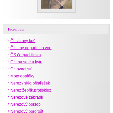
Fotoalbum
Česlicový koš
Čistírny odpadních vod
ČS čerpací jímka
Gril na sele a kýtu
Grilovací stůl
Moto doplňky
Nerez / sklo přístřešek
Nerez žebřík,protiskluz
Nerezové zábradlí
Nerezový poklop
Nerezový pororošt