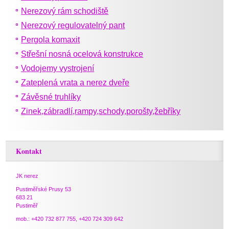
Nerezový rám schodiště
Nerezový regulovatelný pant
Pergola komaxit
Střešní nosná ocelová konstrukce
Vodojemy vystrojení
Zateplená vrata a nerez dveře
Závěsné truhlíky
Zinek,zábradlí,rampy,schody,porošty,žebříky
Kontakt
JK nerez
Pustiměřské Prusy 53
683 21
Pustiměř
mob.: +420 732 877 755, +420 724 309 642