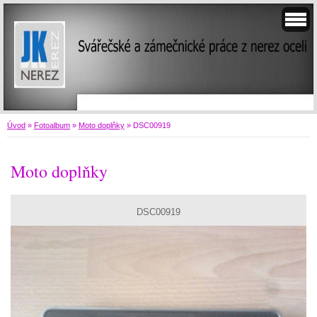
Úvod
»
Fotoalbum
»
Moto doplňky
»
DSC00919
Moto doplňky
DSC00919