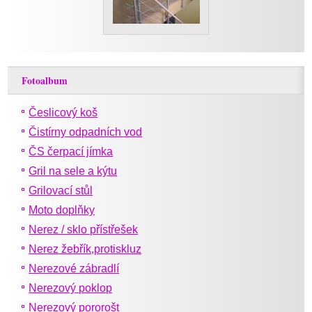
Fotoalbum
Česlicový koš
Čistírny odpadních vod
ČS čerpací jímka
Gril na sele a kýtu
Grilovací stůl
Moto doplňky
Nerez / sklo přístřešek
Nerez žebřík,protiskluz
Nerezové zábradlí
Nerezový poklop
Nerezový pororošt