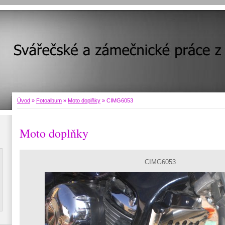
Úvod
»
Fotoalbum
»
Moto doplňky
»
CIMG6053
Moto doplňky
CIMG6053