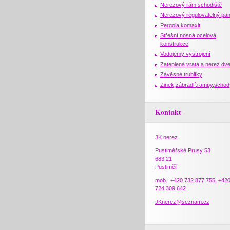
Nerezový rám schodiště
Nerezový regulovatelný pan
Pergola komaxit
Střešní nosná ocelová
konstrukce
Vodojemy vystrojení
Zateplená vrata a nerez dv
Závěsné truhlíky
Zinek,zábradlí,rampy,schod
Kontakt
JK nerez
Pustiměřské Prusy 53
683 21
Pustiměř
mob.: +420 732 877 755, +42
724 309 642
JKnerez@seznam.cz