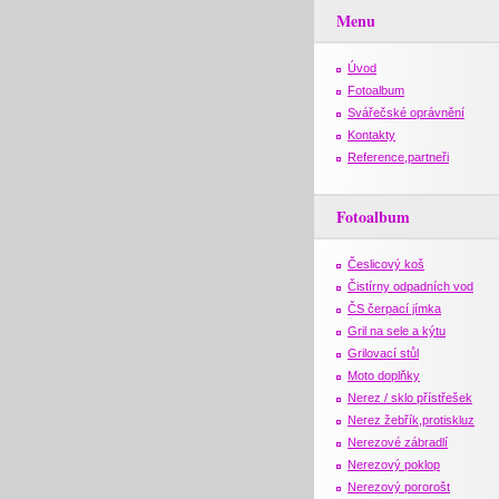
Menu
Úvod
Fotoalbum
Svářečské oprávnění
Kontakty
Reference,partneři
Fotoalbum
Česlicový koš
Čistírny odpadních vod
ČS čerpací jímka
Gril na sele a kýtu
Grilovací stůl
Moto doplňky
Nerez / sklo přístřešek
Nerez žebřík,protiskluz
Nerezové zábradlí
Nerezový poklop
Nerezový pororošt