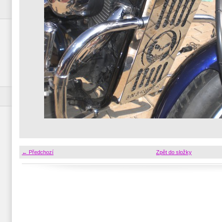
← Předchozí
Zpět do složky