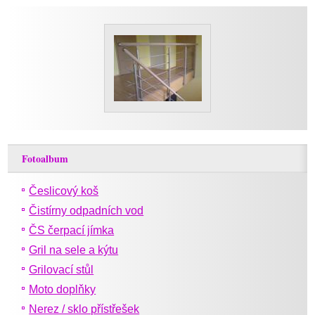
Fotoalbum
Česlicový koš
Čistírny odpadních vod
ČS čerpací jímka
Gril na sele a kýtu
Grilovací stůl
Moto doplňky
Nerez / sklo přístřešek