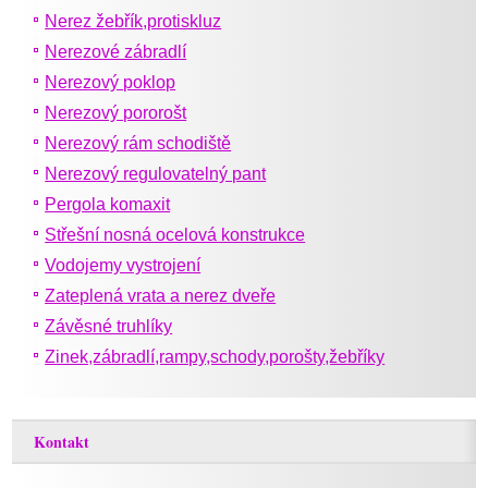
Nerez žebřík,protiskluz
Nerezové zábradlí
Nerezový poklop
Nerezový pororošt
Nerezový rám schodiště
Nerezový regulovatelný pant
Pergola komaxit
Střešní nosná ocelová konstrukce
Vodojemy vystrojení
Zateplená vrata a nerez dveře
Závěsné truhlíky
Zinek,zábradlí,rampy,schody,porošty,žebříky
Kontakt