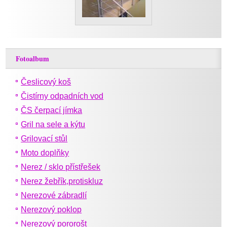
Fotoalbum
Česlicový koš
Čistírny odpadních vod
ČS čerpací jímka
Gril na sele a kýtu
Grilovací stůl
Moto doplňky
Nerez / sklo přístřešek
Nerez žebřík,protiskluz
Nerezové zábradlí
Nerezový poklop
Nerezový pororošt