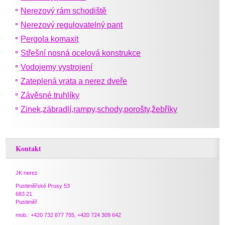
Nerezový rám schodiště
Nerezový regulovatelný pant
Pergola komaxit
Střešní nosná ocelová konstrukce
Vodojemy vystrojení
Zateplená vrata a nerez dveře
Závěsné truhlíky
Zinek,zábradlí,rampy,schody,porošty,žebříky
Kontakt
JK nerez
Pustiměřské Prusy 53
683 21
Pustiměř
mob.: +420 732 877 755, +420 724 309 642