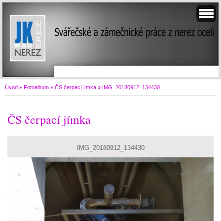
Úvod
»
Fotoalbum
»
ČS čerpací jímka
»
IMG_20180912_134430
ČS čerpací jímka
IMG_20180912_134430