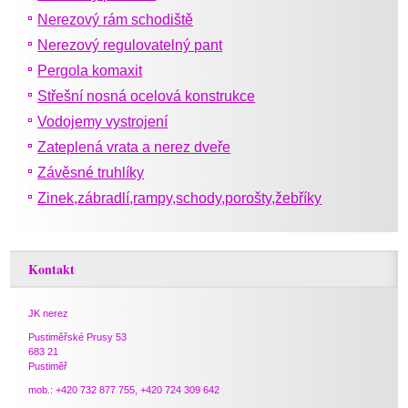
Nerezový rám schodiště
Nerezový regulovatelný pant
Pergola komaxit
Střešní nosná ocelová konstrukce
Vodojemy vystrojení
Zateplená vrata a nerez dveře
Závěsné truhlíky
Zinek,zábradlí,rampy,schody,porošty,žebříky
Kontakt
JK nerez
Pustiměřské Prusy 53
683 21
Pustiměř
mob.: +420 732 877 755, +420 724 309 642