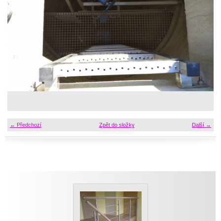
← Předchozí
Zpět do složky
Další →