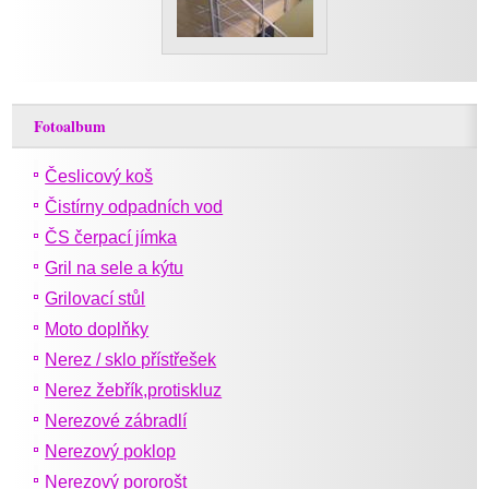
Fotoalbum
Česlicový koš
Čistírny odpadních vod
ČS čerpací jímka
Gril na sele a kýtu
Grilovací stůl
Moto doplňky
Nerez / sklo přístřešek
Nerez žebřík,protiskluz
Nerezové zábradlí
Nerezový poklop
Nerezový pororošt