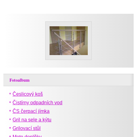
Fotoalbum
Česlicový koš
Čistírny odpadních vod
ČS čerpací jímka
Gril na sele a kýtu
Grilovací stůl
Moto doplňky