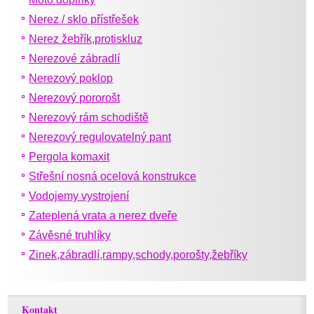
Nerez / sklo přístřešek
Nerez žebřík,protiskluz
Nerezové zábradlí
Nerezový poklop
Nerezový pororošt
Nerezový rám schodiště
Nerezový regulovatelný pant
Pergola komaxit
Střešní nosná ocelová konstrukce
Vodojemy vystrojení
Zateplená vrata a nerez dveře
Závěsné truhlíky
Zinek,zábradlí,rampy,schody,porošty,žebříky
Kontakt