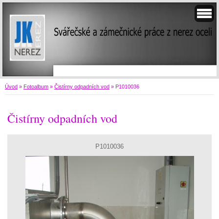
Úvod
»
Fotoalbum
»
Čistírny odpadních vod
»
P1010036
Čistírny odpadních vod
P1010036