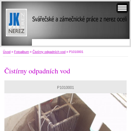
Úvod
»
Fotoalbum
»
Čistírny odpadních vod
»
P1010001
Čistírny odpadních vod
P1010001