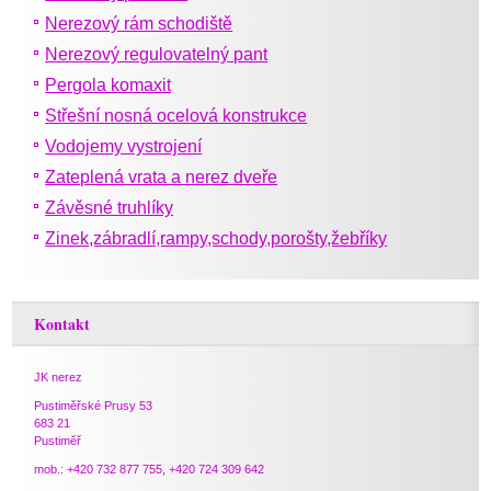
Nerezový rám schodiště
Nerezový regulovatelný pant
Pergola komaxit
Střešní nosná ocelová konstrukce
Vodojemy vystrojení
Zateplená vrata a nerez dveře
Závěsné truhlíky
Zinek,zábradlí,rampy,schody,porošty,žebříky
Kontakt
JK nerez
Pustiměřské Prusy 53
683 21
Pustiměř
mob.: +420 732 877 755, +420 724 309 642