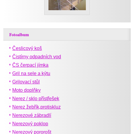
Fotoalbum
Česlicový koš
Čistírny odpadních vod
ČS čerpací jímka
Gril na sele a kýtu
Grilovací stůl
Moto doplňky
Nerez / sklo přístřešek
Nerez žebřík,protiskluz
Nerezové zábradlí
Nerezový poklop
Nerezový pororošt