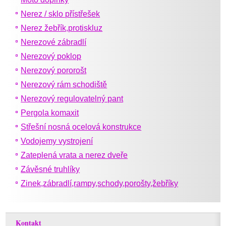
Nerez / sklo přístřešek
Nerez žebřík,protiskluz
Nerezové zábradlí
Nerezový poklop
Nerezový pororošt
Nerezový rám schodiště
Nerezový regulovatelný pant
Pergola komaxit
Střešní nosná ocelová konstrukce
Vodojemy vystrojení
Zateplená vrata a nerez dveře
Závěsné truhlíky
Zinek,zábradlí,rampy,schody,porošty,žebříky
Kontakt