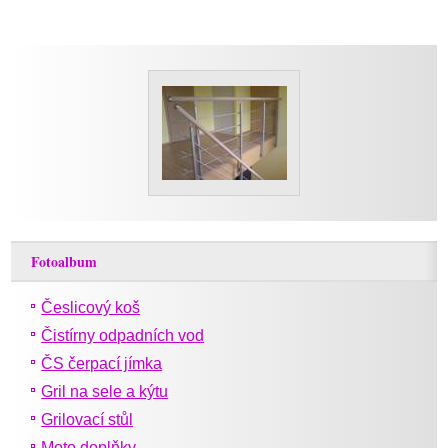
Fotoalbum
Česlicový koš
Čistírny odpadních vod
ČS čerpací jímka
Gril na sele a kýtu
Grilovací stůl
Moto doplňky