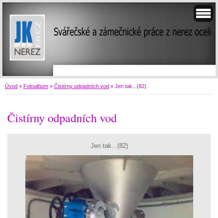
Úvod
»
Fotoalbum
»
Čistírny odpadních vod
»
Jen tak...(82)
Čistírny odpadních vod
Jen tak...(82)