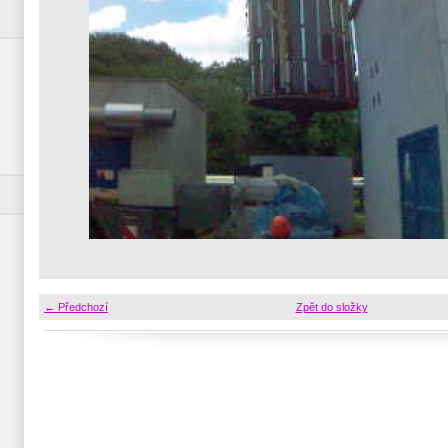
← Předchozí
Zpět do složky