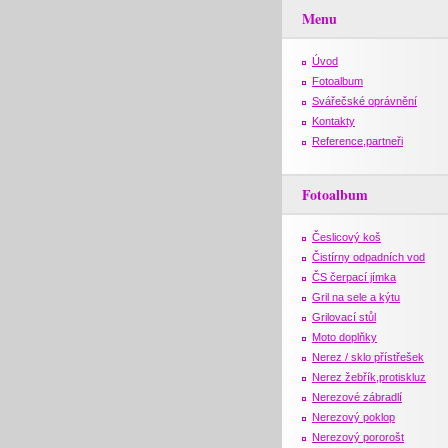
Menu
Úvod
Fotoalbum
Svářečské oprávnění
Kontakty
Reference,partneři
Fotoalbum
Česlicový koš
Čistírny odpadních vod
ČS čerpací jímka
Gril na sele a kýtu
Grilovací stůl
Moto doplňky
Nerez / sklo přístřešek
Nerez žebřík,protiskluz
Nerezové zábradlí
Nerezový poklop
Nerezový pororošt