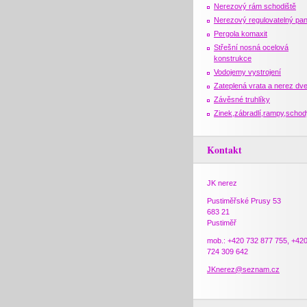
Nerezový rám schodiště
Nerezový regulovatelný pan
Pergola komaxit
Střešní nosná ocelová
konstrukce
Vodojemy vystrojení
Zateplená vrata a nerez dv
Závěsné truhlíky
Zinek,zábradlí,rampy,schod
Kontakt
JK nerez
Pustiměřské Prusy 53
683 21
Pustiměř
mob.: +420 732 877 755, +42
724 309 642
JKnerez@seznam.cz