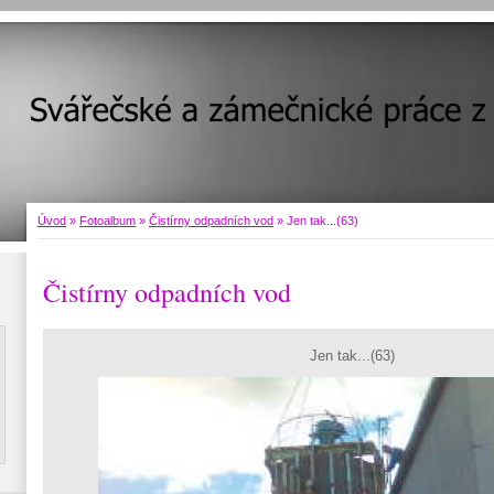
Úvod
»
Fotoalbum
»
Čistírny odpadních vod
»
Jen tak...(63)
Čistírny odpadních vod
Jen tak...(63)