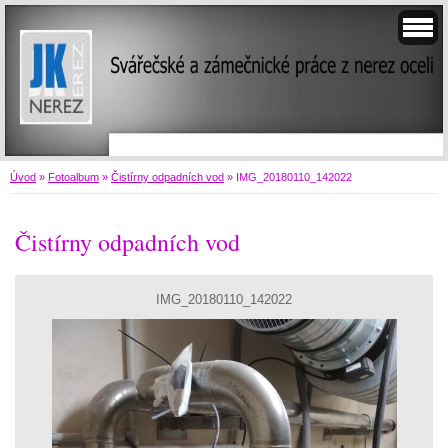
Úvod
»
Fotoalbum
»
Čistírny odpadních vod
»
IMG_20180110_142022
Čistírny odpadních vod
IMG_20180110_142022