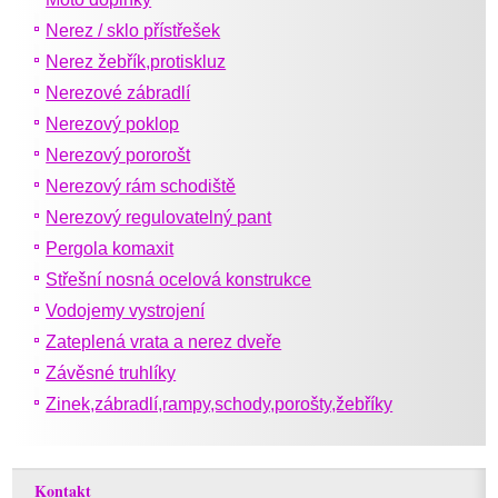
Nerez / sklo přístřešek
Nerez žebřík,protiskluz
Nerezové zábradlí
Nerezový poklop
Nerezový pororošt
Nerezový rám schodiště
Nerezový regulovatelný pant
Pergola komaxit
Střešní nosná ocelová konstrukce
Vodojemy vystrojení
Zateplená vrata a nerez dveře
Závěsné truhlíky
Zinek,zábradlí,rampy,schody,porošty,žebříky
Kontakt