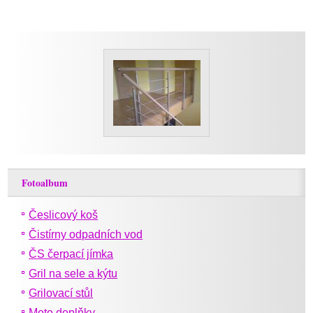
Fotoalbum
Česlicový koš
Čistírny odpadních vod
ČS čerpací jímka
Gril na sele a kýtu
Grilovací stůl
Moto doplňky