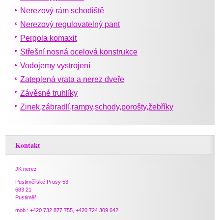
Nerezový rám schodiště
Nerezový regulovatelný pant
Pergola komaxit
Střešní nosná ocelová konstrukce
Vodojemy vystrojení
Zateplená vrata a nerez dveře
Závěsné truhlíky
Zinek,zábradlí,rampy,schody,porošty,žebříky
Kontakt
JK nerez
Pustiměřské Prusy 53
683 21
Pustiměř
mob.: +420 732 877 755, +420 724 309 642