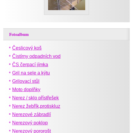
Fotoalbum
Česlicový koš
Čistírny odpadních vod
ČS čerpací jímka
Gril na sele a kýtu
Grilovací stůl
Moto doplňky
Nerez / sklo přístřešek
Nerez žebřík,protiskluz
Nerezové zábradlí
Nerezový poklop
Nerezový pororošt