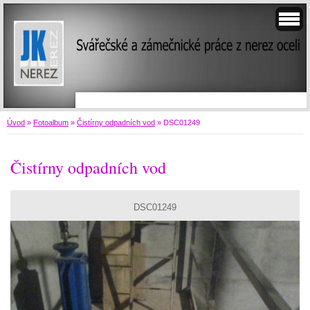
Úvod
»
Fotoalbum
»
Čistírny odpadních vod
»
DSC01249
Čistírny odpadních vod
DSC01249