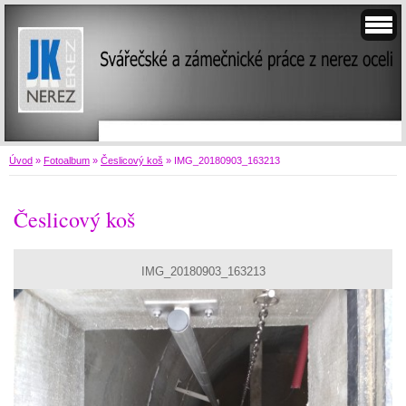
Úvod
»
Fotoalbum
»
Česlicový koš
»
IMG_20180903_163213
Česlicový koš
IMG_20180903_163213