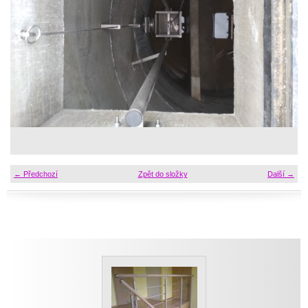
← Předchozí
Zpět do složky
Další →