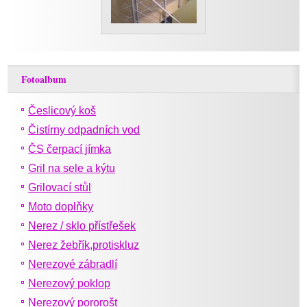
Fotoalbum
Česlicový koš
Čistírny odpadních vod
ČS čerpací jímka
Gril na sele a kýtu
Grilovací stůl
Moto doplňky
Nerez / sklo přístřešek
Nerez žebřík,protiskluz
Nerezové zábradlí
Nerezový poklop
Nerezový pororošt