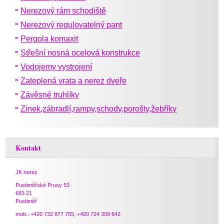
Nerezový rám schodiště
Nerezový regulovatelný pant
Pergola komaxit
Střešní nosná ocelová konstrukce
Vodojemy vystrojení
Zateplená vrata a nerez dveře
Závěsné truhlíky
Zinek,zábradlí,rampy,schody,porošty,žebříky
Kontakt
JK nerez
Pustiměřské Prusy 53
683 21
Pustiměř
mob.: +420 732 877 755, +420 724 309 642