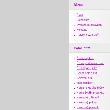
Menu
Úvod
Fotoalbum
Svářečské oprávnění
Kontakty
Reference,partneři
Fotoalbum
Česlicový koš
Čistírny odpadních vod
ČS čerpací jímka
Gril na sele a kýtu
Grilovací stůl
Moto doplňky
Nerez / sklo přístřešek
Nerez žebřík,protiskluz
Nerezové zábradlí
Nerezový poklop
Nerezový pororošt