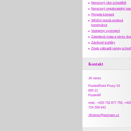
Nerezový rám schodiště
Nerezový regulovatelný pan
Pergola komaxit
Střešní nosná ocelová
konstrukce
Vodojemy vystrojení
Zateplená vrata a nerez dv
Závěsné truhlíky
Zinek,zábradlí,rampy,schod
Kontakt
JK nerez
Pustiměřské Prusy 53
683 21
Pustiměř
mob.: +420 732 877 755, +42
724 309 642
JKnerez@seznam.cz