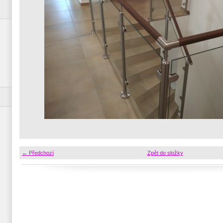
← Předchozí
Zpět do složky