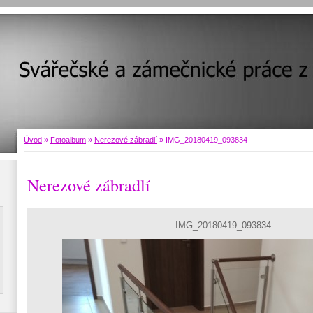
Úvod
»
Fotoalbum
»
Nerezové zábradlí
»
IMG_20180419_093834
Nerezové zábradlí
IMG_20180419_093834